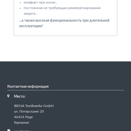
комфорт при носке...
постоянная не требующая реимпрегнирования
защита...
...а также высокая функциональность при длительной
эксплуатации!
Контактная информация
Место:
IBENA Textilwerke GmbH
ул. Петерскамп 20
46414 Реде
Германия