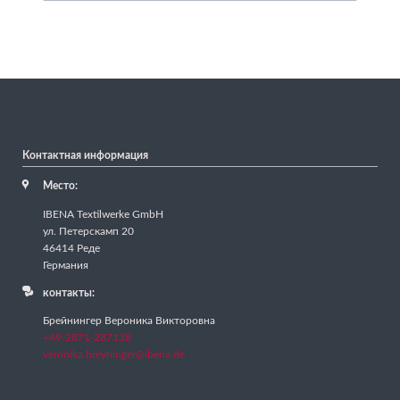
Контактная информация
Место:
IBENA Textilwerke GmbH
ул. Петерскамп 20
46414 Реде
Германия
контакты:
Брейнингер Вероника Викторовна
+49-2871-287138
veronika.breyninger@ibena.de