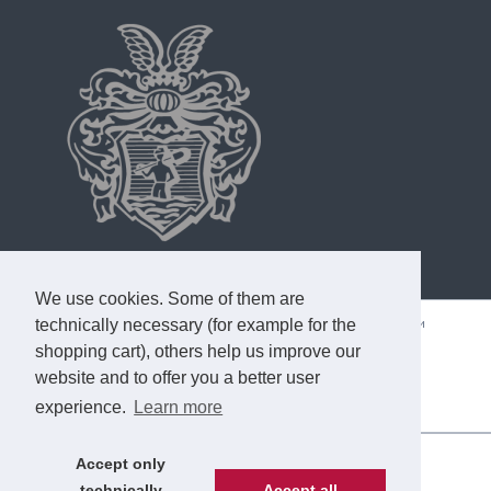
We use cookies. Some of them are
Пропустить
technically necessary (for example for the
Главная
О компании
Продукция
На поверхности
навигацию
shopping cart), others help us improve our
Полезная информация
Новости [EN]
Контакты
website and to offer you a better user
experience.
Learn more
Accept only
© Copyright 2026. IBENA. All rights reserved.
technically
Accept all