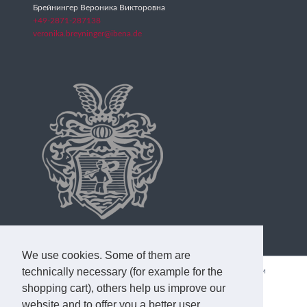
Брейнингер Вероника Викторовна
+49-2871-287138
veronika.breyninger@ibena.de
We use cookies. Some of them are
Пропустить
technically necessary (for example for the
Главная
О компании
Продукция
На поверхности
навигацию
shopping cart), others help us improve our
Полезная информация
Новости [EN]
Контакты
website and to offer you a better user