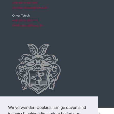
+49-2871-287123
christian.krause@ibena.de
Oliver Tatsch
+49-2871-287124
oliver.tatsch@ibena.de
Wir verwenden Cookies. Einige davon sind
Navigation
technisch notwendig, andere helfen uns,
Home
Unternehmen
Produkte
On the Top
Service