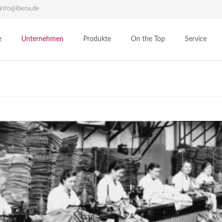
info@ibena.de
e
Unternehmen
Produkte
On the Top
Service
IBENA Protect
Feuerwehr
IBENA Soft & Dry - Finish
Katalogdown
Philosophie
Industrie
IBENA Powershell - Finish
Normen
Störlichtbogen
bionicdry® Finish
Thermoman-
Standorte
Militär
Tarndruck
Arcman-Test
Heimtextilien
Polizei - SEK
Unsere Partn
Motorsport