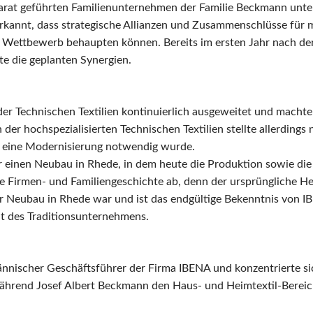
eparat geführten Familienunternehmen der Familie Beckmann un
kannt, dass strategische Allianzen und Zusammenschlüsse für m
en Wettbewerb behaupten können. Bereits im ersten Jahr nach de
te die geplanten Synergien.
er Technischen Textilien kontinuierlich ausgeweitet und machte
er hochspezialisierten Technischen Textilien stellte allerdings
s eine Modernisierung notwendig wurde.
ür einen Neubau in Rhede, in dem heute die Produktion sowie die
ie Firmen- und Familiengeschichte ab, denn der ursprüngliche H
Der Neubau in Rhede war und ist das endgültige Bekenntnis von 
it des Traditionsunternehmens.
nischer Geschäftsführer der Firma IBENA und konzentrierte si
ährend Josef Albert Beckmann den Haus- und Heimtextil-Bere