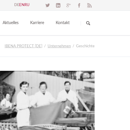
DE
EN
RU
Navigation
überspringen
Aktuelles
Karriere
Kontakt
load
News & Termine
Kontaktmöglichkeiten
IBENA PROTECT [DE]
Unternehmen
Geschichte
Messen
Anfahrt
Test
Presse
Impressum
er