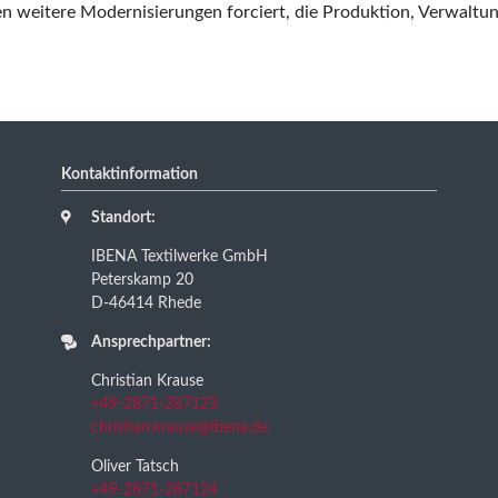
weitere Modernisierungen forciert, die Produktion, Verwaltung 
Kontaktinformation
Standort:
IBENA Textilwerke GmbH
Peterskamp 20
D-46414 Rhede
Ansprechpartner:
Christian Krause
+49-2871-287123
christian.krause@ibena.de
Oliver Tatsch
+49-2871-287124