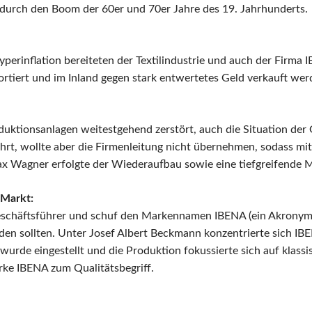
m durch den Boom der 60er und 70er Jahre des 19. Jahrhunderts.
yperinflation bereiteten der Textilindustrie und auch der Firm
rtiert und im Inland gegen stark entwertetes Geld verkauft we
uktionsanlagen weitestgehend zerstört, auch die Situation der 
t, wollte aber die Firmenleitung nicht übernehmen, sodass mi
 Wagner erfolgte der Wiederaufbau sowie eine tiefgreifende Mo
-Markt:
schäftsführer und schuf den Markennamen IBENA (ein Akronym 
n sollten. Unter Josef Albert Beckmann konzentrierte sich IBE
urde eingestellt und die Produktion fokussierte sich auf klas
rke IBENA zum Qualitätsbegriff.