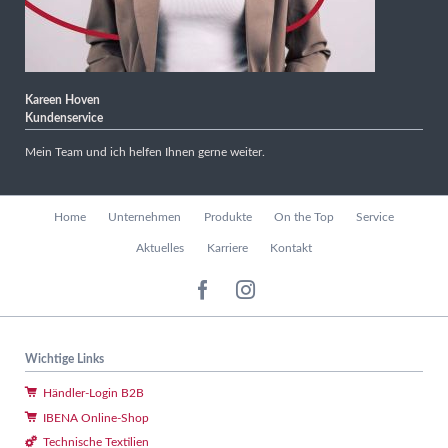
Kareen Hoven
Kundenservice
Mein Team und ich helfen Ihnen gerne weiter.
Navigation
Home
Unternehmen
Produkte
On the Top
Service
überspringen
Aktuelles
Karriere
Kontakt
Wichtige Links
Händler-Login B2B
IBENA Online-Shop
Technische Textilien