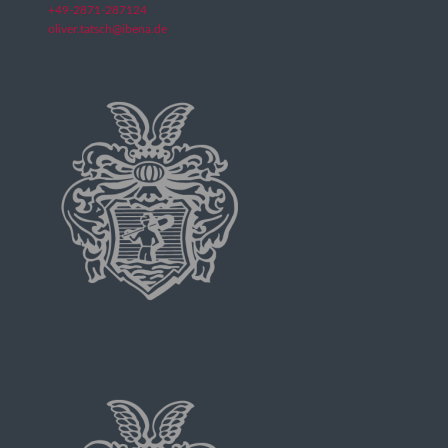
+49-2871-287124
oliver.tatsch@ibena.de