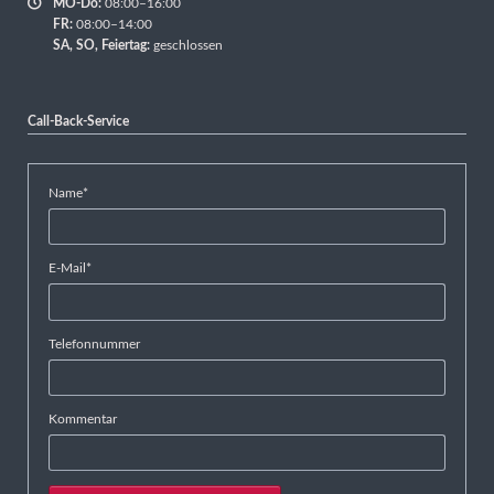
MO-Do:
08:00–16:00
FR:
08:00–14:00
SA,
SO, Feiertag:
geschlossen
Call-Back-Service
Pflichtfeld
Name
*
Pflichtfeld
E-Mail
*
Telefonnummer
Kommentar