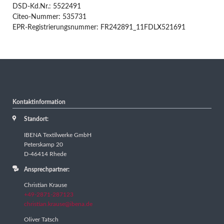
DSD-Kd.Nr.: 5522491
Citeo-Nummer: 535731
EPR-Registrierungsnummer: FR242891_11FDLX521691
Kontaktinformation
Standort:
IBENA Textilwerke GmbH
Peterskamp 20
D-46414 Rhede
Ansprechpartner:
Christian Krause
+49-2871-287123
christian.krause@ibena.de
Oliver Tatsch